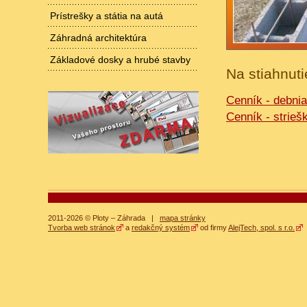
Prístrešky a státia na autá
Záhradná architektúra
Základové dosky a hrubé stavby
Na stiahnuti
Cenník - debnia
Cenník - strieš
2011-2026 © Ploty – Záhrada |
mapa stránky
Tvorba web stránok
a
redakčný systém
od firmy
AlejTech, spol. s r.o.