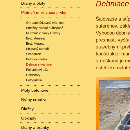
Debniace 
Brány a ploty
Plotové murovacie prvky
Šalovacie a stĺ
Okrasné štiepané tvárnice
suterénov, zákl
Striešky hladké a štiepané
Výhodou debnia
Murovacie bloky History
Brož Venezia
presnosť, vyšš
Brož Muráno
stavebnými prv
Štiepaný kameň
konštrukcií mur
Svahoblok
Betónová tehla
strieškami je m
Debniace tvárnice
estetické oplote
Pokládkový plán
Certifikáty
Fotogaléria
Ploty betónové
Brány creative
Dlažby
Obklady
Brány a bránky