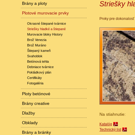
Striešky hl
Brány a ploty
Plotové murovacie prvky
Prvky pre dokonalosť 
Okrasné štiepané tvárnice
Striešky hladké a štiepané
Murovacie bloky History
Brož Venezia
Brož Muráno
Štiepaný kameň
Svahoblok
Betónová tehla
Debniace tvárnice
Pokládkový plán
Certifikáty
Fotogaléria
Ploty betónové
Brány creative
Dlažby
Na stiahnutie:
Obklady
Katalóg
Technický list
Brány a bránky