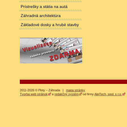
Prístrešky a státia na autá
Záhradná architektúra
Základové dosky a hrubé stavby
2011-2026 © Ploty – Záhrada |
mapa stránky
Tvorba web stránok
a
redakčný systém
od firmy
AlejTech, spol. s r.o.